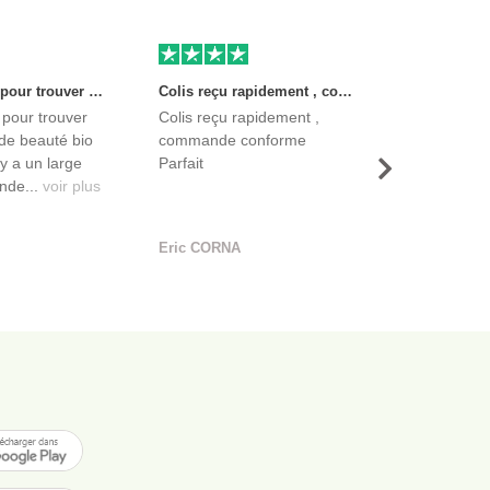
Très bon site pour trouver des produits de beauté bio et certifiés. Il y a un large choix. Les vendeurs sont des entreprises françaises qui propose aussi des produits de qualité et moins chers que ce qu’on peut trouver dans des magasins.
Colis reçu rapidement , commande conforme Parfait
 pour trouver
Colis reçu rapidement ,
de beauté bio
commande conforme
l y a un large
Parfait
Suivant
nde...
voir plus
Eric CORNA