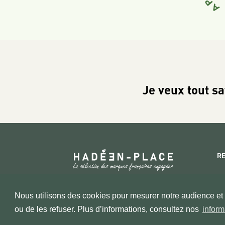
Je veux tout sa
R
Copyright 2026 © www.hadeen-place.fr
Nous utilisons des cookies pour mesurer notre audience et a
Based on Kate&You MarketPlace’ solution
ou de les refuser. Plus d’informations, consultez nos
inform