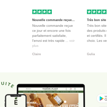
Nouvelle commande reçue ce jour et encore une fois parfaitement satisfaite, l'envoi est très rapide et les produits sont toujours conditionnés de manière personnalisés. L'avantage de commander auprès de créateurs indépendants.
Nouvelle commande reçue
Très bon site
ce jour et encore une fois
des produits 
parfaitement satisfaite,
et certifiés. I
l'envoi est très rapide ...
voir
choix. Les ve
plus
Claire
Gulia