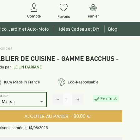
Panier
Compte
Favoris
ico, Jardin et Auto-Moto
Idées Cadeau et DIY
Blog
égance!
BLIER DE CUISINE - GAMME BACCHUS -
du par :
LE LIN D'ARIANE
100% Made In France
Eco-Responsable
ULEUR
-
+
En stock
1
Marron
AJOUTER AU PANIER - 80.00 €
raison estimée le 14/08/2026