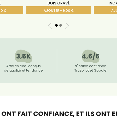
X
BOIS GRAVÉ
INOX
00 €
AJOUTER - 9.00 €
AJO
3,5K
4,6/5
Articles éco-conçus
d'indice confiance
de qualité et tendance
Truspilot et Google
S ONT FAIT CONFIANCE,
ET ILS ONT 