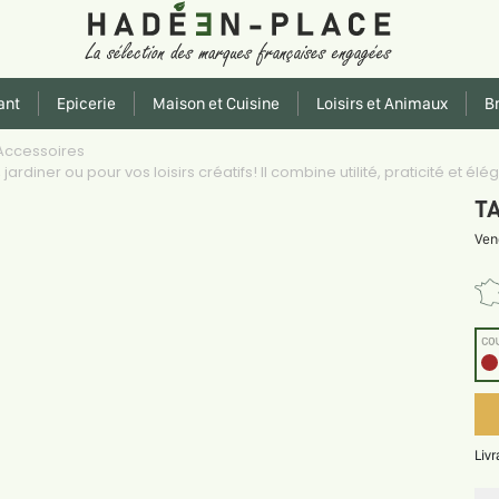
ant
Epicerie
Maison et Cuisine
Loisirs et Animaux
Br
ccessoires
jardiner ou pour vos loisirs créatifs! Il combine utilité, praticité et él
TA
Ven
CO
Liv