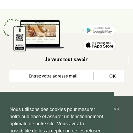
Je veux tout savoir
OK
REJOIGNEZ LA COMMUNAUTÉ
Nous utilisons des cookies pour mesurer
notre audience et assurer un fonctionnement
Copyright 2026 © www.hadeen-place.fr
optimale de notre site. Vous avez la
possibilité de les accepter ou de les refuser.
Based on Kate&You MarketPlace’ solution