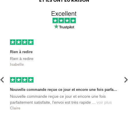
ET ILS ONT EU RAISON
Rien à redire
Rien à redire
Isabelle
Précédent
S
Nouvelle commande reçue ce jour et encore une fois parfaitement satisfaite, l'envoi est très rapide et les produits sont toujours conditionnés de manière personnalisés. L'avantage de commander auprès de créateurs indépendants.
Nouvelle commande reçue ce jour et encore une fois
parfaitement satisfaite, l'envoi est très rapide ...
voir plus
Claire