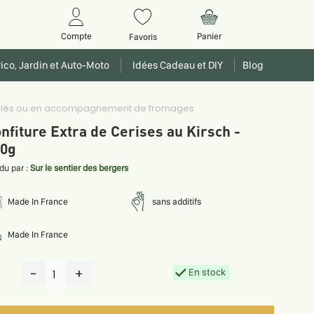
Panier
Compte
Favoris
ico, Jardin et Auto-Moto
Idées Cadeau et DIY
Blog
 grillés ou en accompagnement de fromages
nfiture Extra de Cerises au Kirsch -
0g
du par :
Sur le sentier des bergers
Made In France
sans additifs
Made In France
-
+
En stock
1