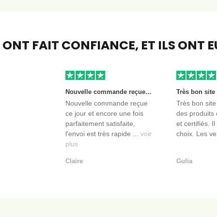
S ONT FAIT CONFIANCE,
ET ILS ONT 
Nouvelle commande reçue ce jour et encore une fois parfaitement satisfaite, l'envoi est très rapide et les produits sont toujours conditionnés de manière personnalisés. L'avantage de commander auprès de créateurs indépendants.
Nouvelle commande reçue
Très bon site
ce jour et encore une fois
des produits 
parfaitement satisfaite,
et certifiés. I
l'envoi est très rapide ...
voir
choix. Les ve
plus
Claire
Gulia