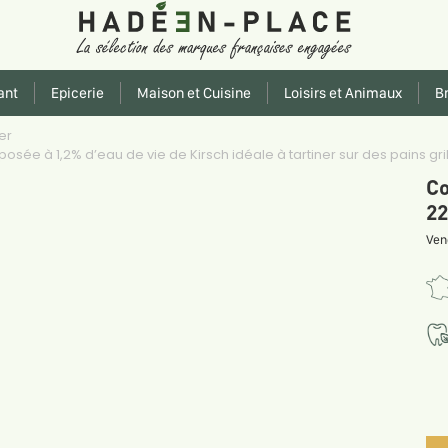
ant
Epicerie
Maison et Cuisine
Loisirs et Animaux
Br
er
posée à 1,2% d’eau de vie de Kirsch idéale à tartiner sur des pains
Co
22
Ven