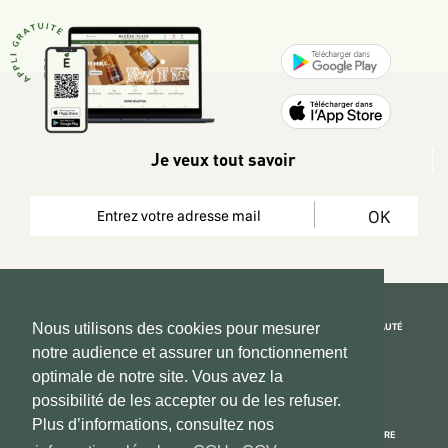
Je veux tout savoir
OK
REJOIGNEZ LA COMMUNAUTÉ
Nous utilisons des cookies pour mesurer
notre audience et assurer un fonctionnement
Copyright 2026 © www.hadeen-place.fr
optimale de notre site. Vous avez la
possibilité de les accepter ou de les refuser.
Based on Kate&You MarketPlace’ solution
Plus d’informations, consultez nos
ESPACE INFORMATIONS
PAIEMENT SÉCURISÉ
NOUS CONNAÎTRE