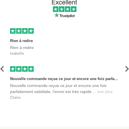
Rien à redire
Rien à redire
Isabelle
Précédent
S
Nouvelle commande reçue ce jour et encore une fois parfaitement satisfaite, l'envoi est très rapide et les produits sont toujours conditionnés de manière personnalisés. L'avantage de commander auprès de créateurs indépendants.
Nouvelle commande reçue ce jour et encore une fois
parfaitement satisfaite, l'envoi est très rapide ...
voir plus
Claire