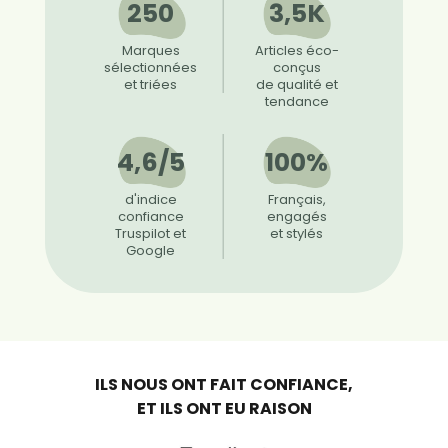
250
3,5K
Marques
Articles éco-
sélectionnées
conçus
et triées
de qualité et
tendance
4,6/5
100%
d'indice
Français,
confiance
engagés
Truspilot et
et stylés
Google
ILS NOUS ONT FAIT CONFIANCE,
ET ILS ONT EU RAISON