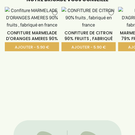
CONFITURE MARMELADE
CONFITURE DE CITRON
MARME
D'ORANGES AMERES 90%
90% FRUITS , FABRIQUÉ
79% FR
AJOUTER - 5.90 €
AJOUTER - 5.90 €
AJO