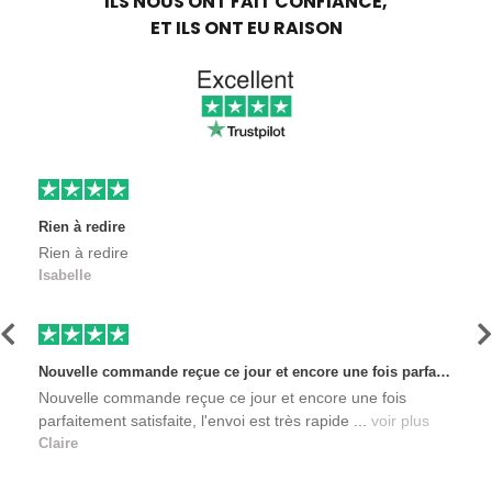
ILS NOUS ONT FAIT CONFIANCE,
ET ILS ONT EU RAISON
Rien à redire
Rien à redire
Isabelle
Précédent
S
Nouvelle commande reçue ce jour et encore une fois parfaitement satisfaite, l'envoi est très rapide et les produits sont toujours conditionnés de manière personnalisés. L'avantage de commander auprès de créateurs indépendants.
Nouvelle commande reçue ce jour et encore une fois
parfaitement satisfaite, l'envoi est très rapide ...
voir plus
Claire