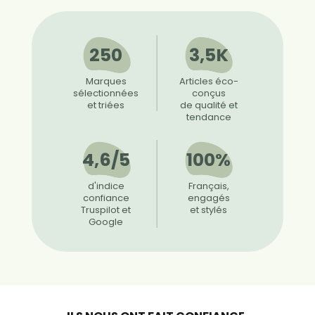
250
3,5K
Marques
Articles éco-
sélectionnées
conçus
et triées
de qualité et
tendance
4,6/5
100%
d'indice
Français,
confiance
engagés
Truspilot et
et stylés
Google