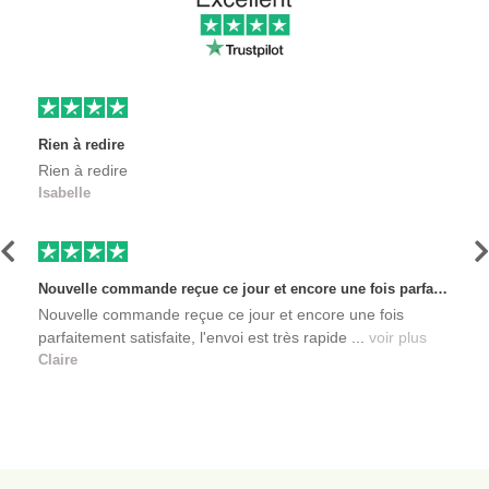
Rien à redire
Rien à redire
Isabelle
Précédent
S
Nouvelle commande reçue ce jour et encore une fois parfaitement satisfaite, l'envoi est très rapide et les produits sont toujours conditionnés de manière personnalisés. L'avantage de commander auprès de créateurs indépendants.
Nouvelle commande reçue ce jour et encore une fois
parfaitement satisfaite, l'envoi est très rapide ...
voir plus
Claire