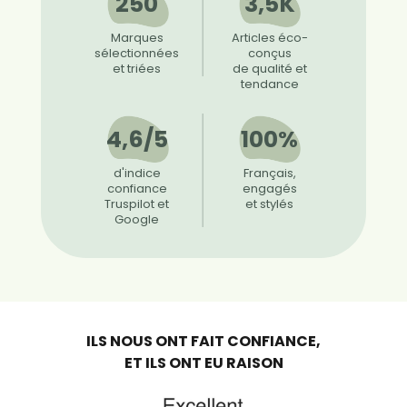
250
3,5K
Marques
Articles éco-
sélectionnées
conçus
et triées
de qualité et
tendance
4,6/5
100%
d'indice
Français,
confiance
engagés
Truspilot et
et stylés
Google
ILS NOUS ONT FAIT CONFIANCE,
ET ILS ONT EU RAISON