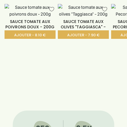
SAUCE TOMATE AUX
SAUCE TOMATE AUX
SAU
POIVRONS DOUX - 200G
OLIVES "TAGGIASCA" -
PECORI
200G
AJOUTER - 8.10 €
AJOUTER - 7.90 €
AJO