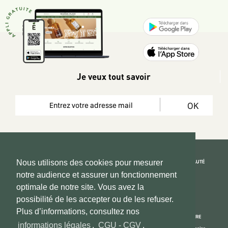
Je veux tout savoir
OK
REJOIGNEZ LA COMMUNAUTÉ
Nous utilisons des cookies pour mesurer
notre audience et assurer un fonctionnement
Copyright 2026 © www.hadeen-place.fr
optimale de notre site. Vous avez la
possibilité de les accepter ou de les refuser.
Based on Kate&You MarketPlace’ solution
Plus d’informations, consultez nos
ESPACE INFORMATIONS
PAIEMENT SÉCURISÉ
NOUS CONNAÎTRE
informations légales
,
CGU - CGV
.
Mon compte
Informations Légales