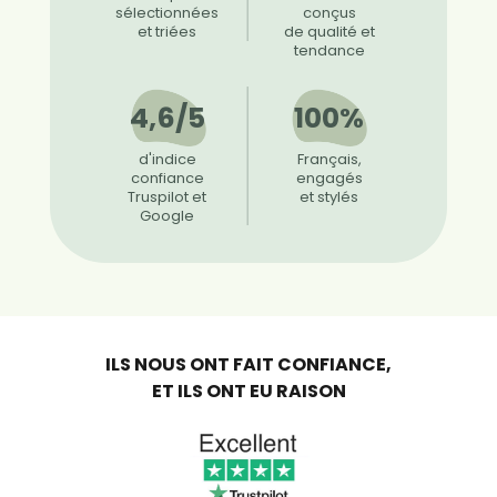
sélectionnées
conçus
et triées
de qualité et
tendance
4,6/5
100%
d'indice
Français,
confiance
engagés
Truspilot et
et stylés
Google
ILS NOUS ONT FAIT CONFIANCE,
ET ILS ONT EU RAISON