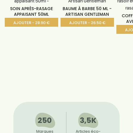
SOIN APRÈS-RASAGE
BAUME À BARBE 50 ML -
APPAISANT 50ML
ARTISAN GENTLEMAN
COFF
AV
AJOUTER - 28.90 €
AJOUTER - 26.50 €
AJO
250
3,5K
Marques
Articles éco-