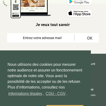
Je veux tout savoir
OK
REJOIGNEZ LA COMMUNAUTÉ
Nous utilisons des cookies pour mesurer
notre audience et assurer un fonctionnement
Copyright 2026 © www.hadeen-place.fr
optimale de notre site. Vous avez la
possibilité de les accepter ou de les refuser.
Based on Kate&You MarketPlace’ solution
Plus d’informations, consultez nos
ESPACE INFORMATIONS
PAIEMENT SÉCURISÉ
NOUS CONNAÎTRE
informations légales
,
CGU - CGV
.
Mon compte
Informations Légales
Espace Vendeurs
CGU - CGV