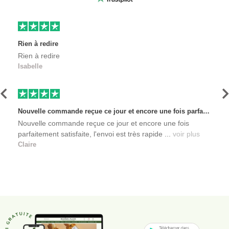
Rien à redire
Rien à redire
Isabelle
Précédent
S
Nouvelle commande reçue ce jour et encore une fois parfaitement satisfaite, l'envoi est très rapide et les produits sont toujours conditionnés de manière personnalisés. L'avantage de commander auprès de créateurs indépendants.
Nouvelle commande reçue ce jour et encore une fois
parfaitement satisfaite, l'envoi est très rapide ...
voir plus
Claire