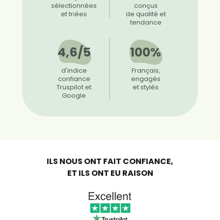
sélectionnées
conçus
et triées
de qualité et
tendance
4,6/5
100%
d'indice
Français,
confiance
engagés
Truspilot et
et stylés
Google
ILS NOUS ONT FAIT CONFIANCE,
ET ILS ONT EU RAISON