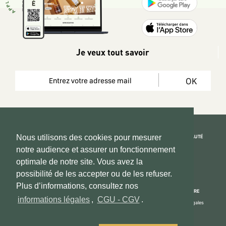
Je veux tout savoir
OK
REJOIGNEZ LA COMMUNAUTÉ
Nous utilisons des cookies pour mesurer
notre audience et assurer un fonctionnement
Copyright 2026 © www.hadeen-place.fr
optimale de notre site. Vous avez la
possibilité de les accepter ou de les refuser.
Based on Kate&You MarketPlace’ solution
Plus d’informations, consultez nos
ESPACE INFORMATIONS
PAIEMENT SÉCURISÉ
NOUS CONNAÎTRE
informations légales
,
CGU - CGV
.
Mon compte
Informations Légales
Espace Vendeurs
CGU - CGV