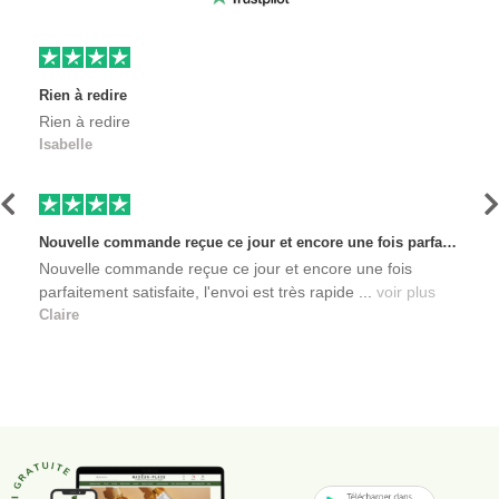
Rien à redire
Rien à redire
Isabelle
Précédent
S
Nouvelle commande reçue ce jour et encore une fois parfaitement satisfaite, l'envoi est très rapide et les produits sont toujours conditionnés de manière personnalisés. L'avantage de commander auprès de créateurs indépendants.
Nouvelle commande reçue ce jour et encore une fois
parfaitement satisfaite, l'envoi est très rapide ...
voir plus
Claire