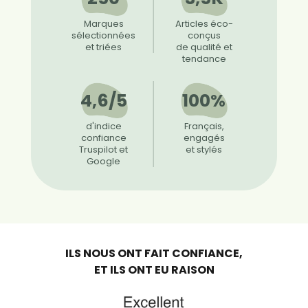
Marques
Articles éco-
sélectionnées
conçus
et triées
de qualité et
tendance
4,6/5
100%
d'indice
Français,
confiance
engagés
Truspilot et
et stylés
Google
ILS NOUS ONT FAIT CONFIANCE,
ET ILS ONT EU RAISON