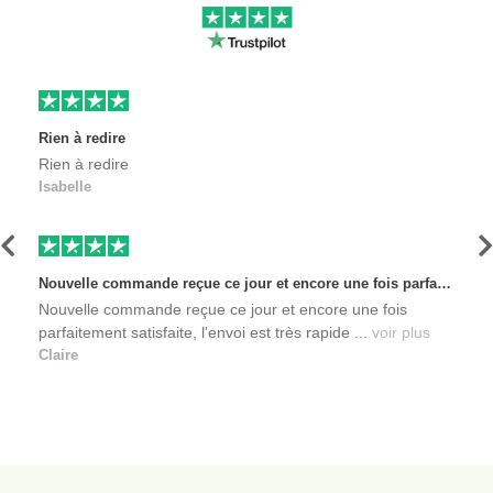
Rien à redire
Rien à redire
Isabelle
Précédent
S
Nouvelle commande reçue ce jour et encore une fois parfaitement satisfaite, l'envoi est très rapide et les produits sont toujours conditionnés de manière personnalisés. L'avantage de commander auprès de créateurs indépendants.
Nouvelle commande reçue ce jour et encore une fois
parfaitement satisfaite, l'envoi est très rapide ...
voir plus
Claire