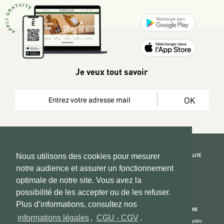
Je veux tout savoir
OK
REJOIGNEZ LA COMMUNAUTÉ
Nous utilisons des cookies pour mesurer
notre audience et assurer un fonctionnement
Copyright 2026 © www.hadeen-place.fr
optimale de notre site. Vous avez la
possibilité de les accepter ou de les refuser.
Based on Kate&You MarketPlace’ solution
Plus d’informations, consultez nos
ESPACE INFORMATIONS
PAIEMENT SÉCURISÉ
NOUS CONNAÎTRE
informations légales
,
CGU - CGV
.
Mon compte
Informations Légales