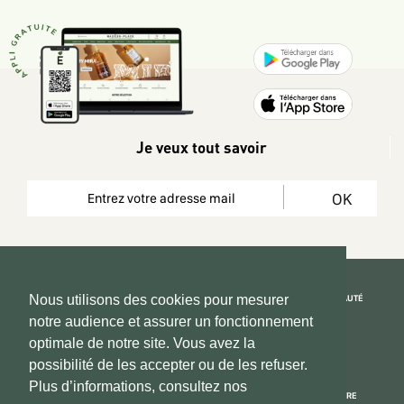
Je veux tout savoir
OK
REJOIGNEZ LA COMMUNAUTÉ
Nous utilisons des cookies pour mesurer
notre audience et assurer un fonctionnement
Copyright 2026 © www.hadeen-place.fr
optimale de notre site. Vous avez la
possibilité de les accepter ou de les refuser.
Based on Kate&You MarketPlace’ solution
Plus d’informations, consultez nos
ESPACE INFORMATIONS
PAIEMENT SÉCURISÉ
NOUS CONNAÎTRE