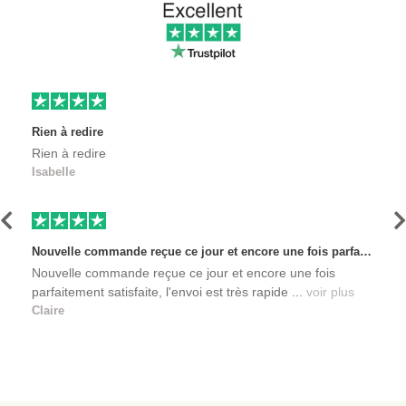
Rien à redire
Rien à redire
Isabelle
Précédent
S
Nouvelle commande reçue ce jour et encore une fois parfaitement satisfaite, l'envoi est très rapide et les produits sont toujours conditionnés de manière personnalisés. L'avantage de commander auprès de créateurs indépendants.
Nouvelle commande reçue ce jour et encore une fois
parfaitement satisfaite, l'envoi est très rapide ...
voir plus
Claire