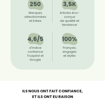
250
3,5K
Marques
Articles éco-
sélectionnées
conçus
et triées
de qualité et
tendance
4,6/5
100%
d'indice
Français,
confiance
engagés
Truspilot et
et stylés
Google
ILS NOUS ONT FAIT CONFIANCE,
ET ILS ONT EU RAISON