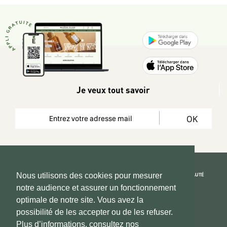
Je veux tout savoir
OK
REJOIGNEZ LA COMMUNAUTÉ
Nous utilisons des cookies pour mesurer
notre audience et assurer un fonctionnement
Copyright 2026 © www.hadeen-place.fr
optimale de notre site. Vous avez la
possibilité de les accepter ou de les refuser.
Based on Kate&You MarketPlace’ solution
Plus d’informations, consultez nos