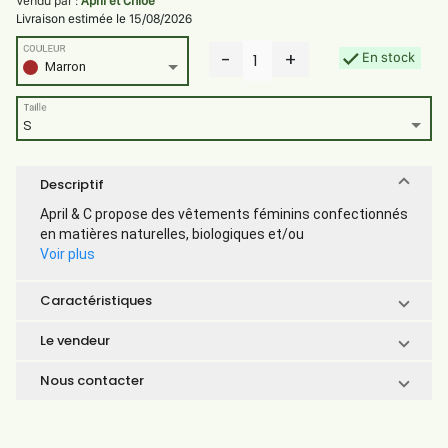
Vendu par :
April et Chloe
Livraison estimée le 15/08/2026
COULEUR
-
+
En stock
1
Marron
Taille
S
Descriptif
April & C propose des vêtements féminins confectionnés
en matières naturelles, biologiques et/ou
Voir plus
Caractéristiques
Le vendeur
Nous contacter