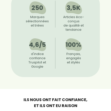
250
3,5K
Marques
Articles éco-
sélectionnées
conçus
et triées
de qualité et
tendance
4,6/5
100%
d'indice
Français,
confiance
engagés
Truspilot et
et stylés
Google
ILS NOUS ONT FAIT CONFIANCE,
ET ILS ONT EU RAISON