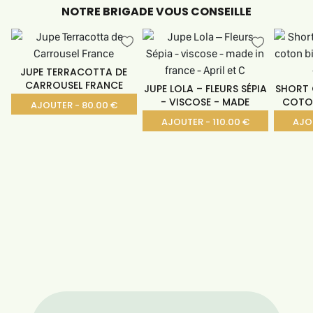
NOTRE BRIGADE VOUS CONSEILLE
JUPE TERRACOTTA DE
CARROUSEL FRANCE
JUPE LOLA – FLEURS SÉPIA
SHORT 
- VISCOSE - MADE
COTON
AJOUTER - 80.00 €
AJOUTER - 110.00 €
AJOU