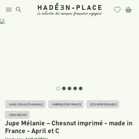
menu
search
SANS CRUAUTÉ ANIMALE
FABRIQUÉ EN FRANCE
ÉCO-RESPONSABLE
ZÉRO DÉCHET
Jupe Mélanie – Chesnut imprimé - made in
France - April et C