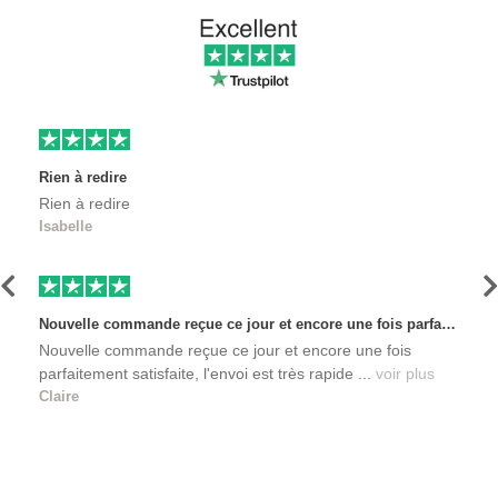
Rien à redire
Rien à redire
Isabelle
Précédent
S
Nouvelle commande reçue ce jour et encore une fois parfaitement satisfaite, l'envoi est très rapide et les produits sont toujours conditionnés de manière personnalisés. L'avantage de commander auprès de créateurs indépendants.
Nouvelle commande reçue ce jour et encore une fois
parfaitement satisfaite, l'envoi est très rapide ...
voir plus
Claire