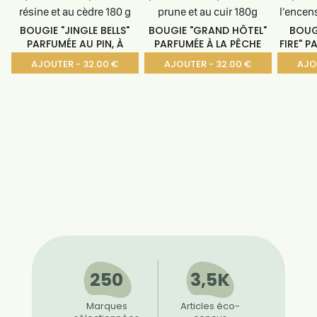
BOUGIE "JINGLE BELLS"
BOUGIE "GRAND HÔTEL"
BOUG
PARFUMÉE AU PIN, À
PARFUMÉE À LA PÊCHE
FIRE" 
AJOUTER - 32.00 €
AJOUTER - 32.00 €
AJO
250
3,5K
Marques
Articles éco-