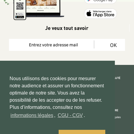
Je veux tout savoir
OK
REJOIGNEZ LA COMMUNAUTÉ
Nous utilisons des cookies pour mesurer
notre audience et assurer un fonctionnement
Copyright 2026 © www.hadeen-place.fr
optimale de notre site. Vous avez la
possibilité de les accepter ou de les refuser.
Based on Kate&You MarketPlace’ solution
Plus d’informations, consultez nos
ESPACE INFORMATIONS
PAIEMENT SÉCURISÉ
NOUS CONNAÎTRE
informations légales
,
CGU - CGV
.
Mon compte
Informations Légales
Espace Vendeurs
CGU - CGV
Contactez - nous
Centre d'aide