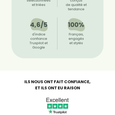
sélectionnées
conçus
et triées
de qualité et
tendance
4,6/5
100%
d'indice
Français,
confiance
engagés
Truspilot et
et stylés
Google
ILS NOUS ONT FAIT CONFIANCE,
ET ILS ONT EU RAISON