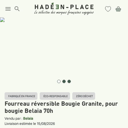
menu
search
FABRIQUÉ EN FRANCE
ÉCO-RESPONSABLE
ZÉRO DÉCHET
Fourreau réversible Bougie Granite, pour
bougie Belaia 70h
Vendu par :
Belaia
Livraison estimée le 15/08/2026