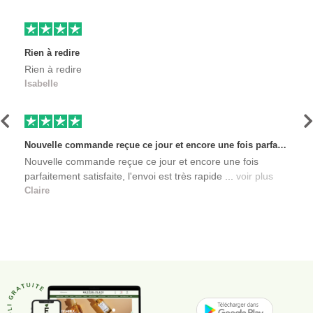
Rien à redire
Rien à redire
Isabelle
Précédent
S
Nouvelle commande reçue ce jour et encore une fois parfaitement satisfaite, l'envoi est très rapide et les produits sont toujours conditionnés de manière personnalisés. L'avantage de commander auprès de créateurs indépendants.
Nouvelle commande reçue ce jour et encore une fois
parfaitement satisfaite, l'envoi est très rapide ...
voir plus
Claire