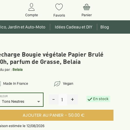
Panier
Compte
Favoris
ico, Jardin et Auto-Moto
Idées Cadeau et DIY
Blog
charge Bougie végétale Papier Brulé
0h, parfum de Grasse, Belaia
du par :
Belaia
Made In France
Vegan
ULEUR
-
+
En stock
1
Tons Neutres
AJOUTER AU PANIER - 50.00 €
raison estimée le 12/08/2026