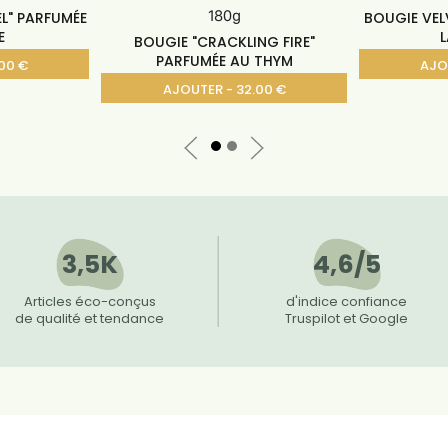
L" PARFUMÉE
BOUGIE VEL
E
L
BOUGIE "CRACKLING FIRE"
PARFUMÉE AU THYM
00 €
AJO
AJOUTER - 32.00 €
3,5K
4,6/5
Articles éco-conçus
d'indice confiance
de qualité et tendance
Truspilot et Google