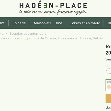
ant
Epicerie
Maison et Cuisine
Loisirs et Animaux
Br
yle
Bougies et parfumeurs
 de combustion, parfum de Grasse, Fabriquée en France, Belaia
Re
20
Ven
CO
Liv