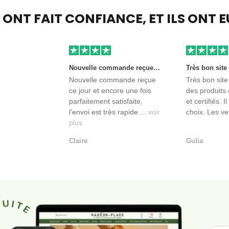
S ONT FAIT CONFIANCE,
ET ILS ONT 
Nouvelle commande reçue ce jour et encore une fois parfaitement satisfaite, l'envoi est très rapide et les produits sont toujours conditionnés de manière personnalisés. L'avantage de commander auprès de créateurs indépendants.
Nouvelle commande reçue
Très bon site
ce jour et encore une fois
des produits 
parfaitement satisfaite,
et certifiés. I
l'envoi est très rapide ...
voir
choix. Les ve
plus
Claire
Gulia