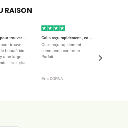
EU RAISON
Très bon site pour trouver des produits de beauté bio et certifiés. Il y a un large choix. Les vendeurs sont des entreprises françaises qui propose aussi des produits de qualité et moins chers que ce qu’on peut trouver dans des magasins.
Colis reçu rapidement , commande conforme Parfait
 pour trouver
Colis reçu rapidement ,
de beauté bio
commande conforme
l y a un large
Parfait
Suivant
nde...
voir plus
Eric CORNA