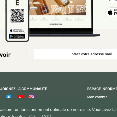
voir
EJOIGNEZ LA COMMUNAUTÉ
ESPACE INFORM
Mon compte
Espace Vendeurs
PAIEMENT SÉCURISÉ
ssurer un fonctionnement optimale de notre site. Vous avez la p
Contactez - nous
ations légales
,
CGU - CGV
.