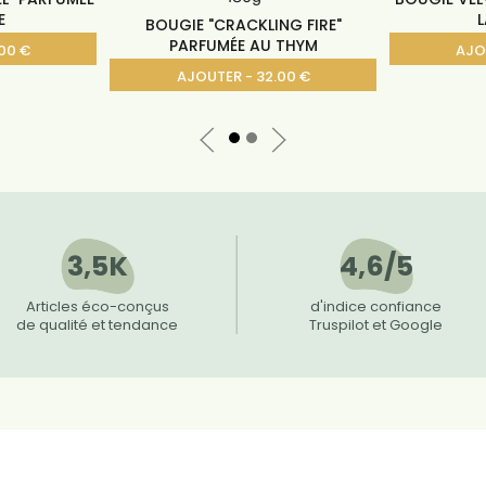
E
L
BOUGIE "CRACKLING FIRE"
PARFUMÉE AU THYM
00 €
AJO
AJOUTER - 32.00 €
3,5K
4,6/5
Articles éco-conçus
d'indice confiance
de qualité et tendance
Truspilot et Google