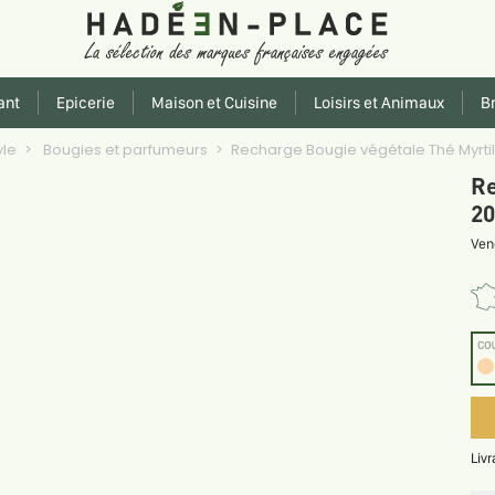
ant
Epicerie
Maison et Cuisine
Loisirs et Animaux
Br
yle
Bougies et parfumeurs
Recharge Bougie végétale Thé Myrtil
Re
20
Ven
CO
Liv