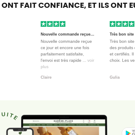
S ONT FAIT CONFIANCE,
ET ILS ONT 
Nouvelle commande reçue ce jour et encore une fois parfaitement satisfaite, l'envoi est très rapide et les produits sont toujours conditionnés de manière personnalisés. L'avantage de commander auprès de créateurs indépendants.
Nouvelle commande reçue
Très bon site
ce jour et encore une fois
des produits 
parfaitement satisfaite,
et certifiés. I
l'envoi est très rapide ...
voir
choix. Les ve
plus
Claire
Gulia