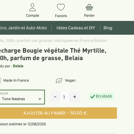
Panier
Compte
Favoris
ico, Jardin et Auto-Moto
Idées Cadeau et DIY
Blog
le, 200h, parfum de grasse, fabriquée en France Belaia
charge Bougie végétale Thé Myrtille,
0h, parfum de grasse, Belaia
du par :
Belaia
Made In France
Vegan
ULEUR
-
+
En stock
1
Tons Neutres
AJOUTER AU PANIER - 50.00 €
raison estimée le 12/08/2026