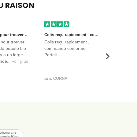
EU RAISON
Très bon site pour trouver des produits de beauté bio et certifiés. Il y a un large choix. Les vendeurs sont des entreprises françaises qui propose aussi des produits de qualité et moins chers que ce qu’on peut trouver dans des magasins.
Colis reçu rapidement , commande conforme Parfait
 pour trouver
Colis reçu rapidement ,
de beauté bio
commande conforme
l y a un large
Parfait
Suivant
nde...
voir plus
Eric CORNA