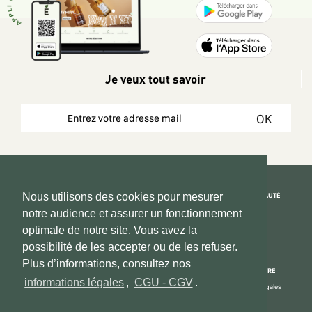
Je veux tout savoir
OK
REJOIGNEZ LA COMMUNAUTÉ
Nous utilisons des cookies pour mesurer
notre audience et assurer un fonctionnement
Copyright 2026 © www.hadeen-place.fr
optimale de notre site. Vous avez la
possibilité de les accepter ou de les refuser.
Based on Kate&You MarketPlace’ solution
Plus d’informations, consultez nos
ESPACE INFORMATIONS
PAIEMENT SÉCURISÉ
NOUS CONNAÎTRE
informations légales
,
CGU - CGV
.
Mon compte
Informations Légales
Espace Vendeurs
CGU - CGV