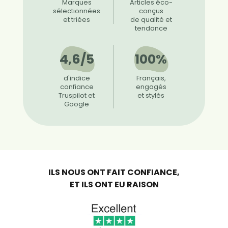
Marques
Articles éco-
sélectionnées
conçus
et triées
de qualité et
tendance
4,6/5
100%
d'indice
Français,
confiance
engagés
Truspilot et
et stylés
Google
ILS NOUS ONT FAIT CONFIANCE,
ET ILS ONT EU RAISON