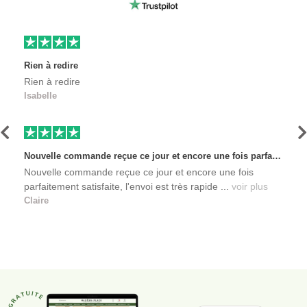
Rien à redire
Rien à redire
Isabelle
Précédent
S
Nouvelle commande reçue ce jour et encore une fois parfaitement satisfaite, l'envoi est très rapide et les produits sont toujours conditionnés de manière personnalisés. L'avantage de commander auprès de créateurs indépendants.
Nouvelle commande reçue ce jour et encore une fois
parfaitement satisfaite, l'envoi est très rapide ...
voir plus
Claire