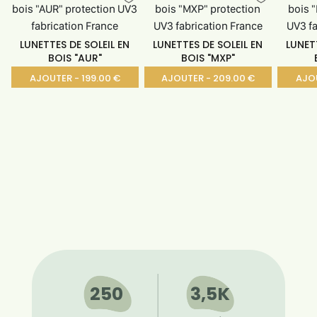
LUNETTES DE SOLEIL EN
LUNETTES DE SOLEIL EN
LUNET
BOIS "AUR"
BOIS "MXP"
AJOUTER - 199.00 €
AJOUTER - 209.00 €
AJOU
250
3,5K