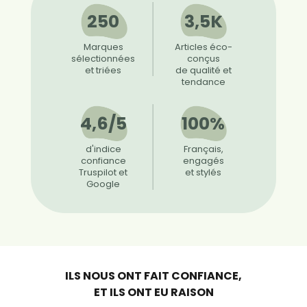
250
3,5K
Marques
Articles éco-
sélectionnées
conçus
et triées
de qualité et
tendance
4,6/5
100%
d'indice
Français,
confiance
engagés
Truspilot et
et stylés
Google
ILS NOUS ONT FAIT CONFIANCE,
ET ILS ONT EU RAISON