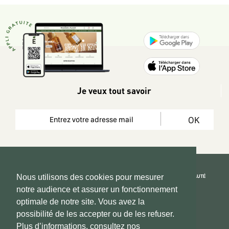
Je veux tout savoir
OK
REJOIGNEZ LA COMMUNAUTÉ
Nous utilisons des cookies pour mesurer
notre audience et assurer un fonctionnement
Copyright 2026 © www.hadeen-place.fr
optimale de notre site. Vous avez la
possibilité de les accepter ou de les refuser.
Based on Kate&You MarketPlace’ solution
Plus d’informations, consultez nos