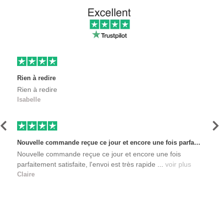
Rien à redire
Rien à redire
Isabelle
Précédent
S
Nouvelle commande reçue ce jour et encore une fois parfaitement satisfaite, l'envoi est très rapide et les produits sont toujours conditionnés de manière personnalisés. L'avantage de commander auprès de créateurs indépendants.
Nouvelle commande reçue ce jour et encore une fois
parfaitement satisfaite, l'envoi est très rapide ...
voir plus
Claire