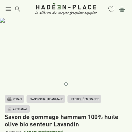
menu
search
VEGAN
SANS CRUAUTÉ ANIMALE
FABRIQUÉ EN FRANCE
ARTISANAL
Savon de gommage hammam 100% huile
olive bio senteur Lavandin