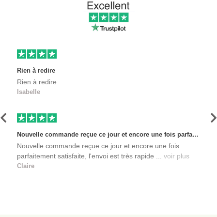
Rien à redire
Rien à redire
Isabelle
Précédent
S
Nouvelle commande reçue ce jour et encore une fois parfaitement satisfaite, l'envoi est très rapide et les produits sont toujours conditionnés de manière personnalisés. L'avantage de commander auprès de créateurs indépendants.
Nouvelle commande reçue ce jour et encore une fois
parfaitement satisfaite, l'envoi est très rapide ...
voir plus
Claire