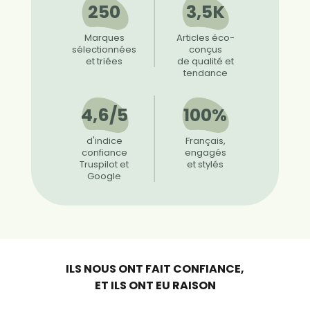
250
3,5K
Marques
Articles éco-
sélectionnées
conçus
et triées
de qualité et
tendance
4,6/5
100%
d'indice
Français,
confiance
engagés
Truspilot et
et stylés
Google
ILS NOUS ONT FAIT CONFIANCE,
ET ILS ONT EU RAISON