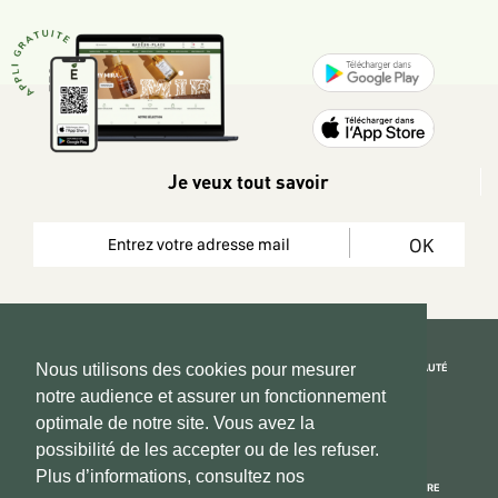
Je veux tout savoir
OK
REJOIGNEZ LA COMMUNAUTÉ
Nous utilisons des cookies pour mesurer
notre audience et assurer un fonctionnement
Copyright 2026 © www.hadeen-place.fr
optimale de notre site. Vous avez la
possibilité de les accepter ou de les refuser.
Based on Kate&You MarketPlace’ solution
Plus d’informations, consultez nos
ESPACE INFORMATIONS
PAIEMENT SÉCURISÉ
NOUS CONNAÎTRE