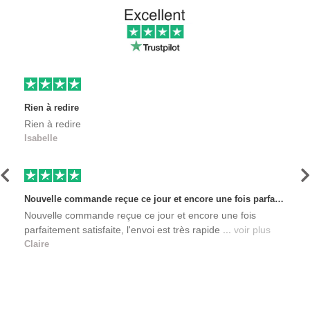
Rien à redire
Rien à redire
Isabelle
Précédent
S
Nouvelle commande reçue ce jour et encore une fois parfaitement satisfaite, l'envoi est très rapide et les produits sont toujours conditionnés de manière personnalisés. L'avantage de commander auprès de créateurs indépendants.
Nouvelle commande reçue ce jour et encore une fois
parfaitement satisfaite, l'envoi est très rapide ...
voir plus
Claire