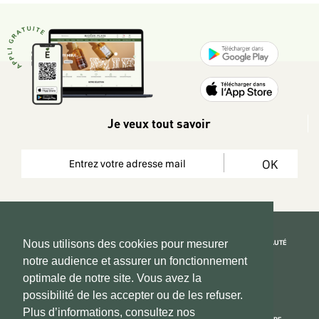
Je veux tout savoir
OK
REJOIGNEZ LA COMMUNAUTÉ
Nous utilisons des cookies pour mesurer
notre audience et assurer un fonctionnement
Copyright 2026 © www.hadeen-place.fr
optimale de notre site. Vous avez la
possibilité de les accepter ou de les refuser.
Based on Kate&You MarketPlace’ solution
Plus d’informations, consultez nos
ESPACE INFORMATIONS
PAIEMENT SÉCURISÉ
NOUS CONNAÎTRE