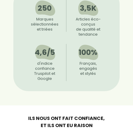
250
3,5K
Marques
Articles éco-
sélectionnées
conçus
et triées
de qualité et
tendance
4,6/5
100%
d'indice
Français,
confiance
engagés
Truspilot et
et stylés
Google
ILS NOUS ONT FAIT CONFIANCE,
ET ILS ONT EU RAISON