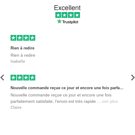
Rien à redire
Rien à redire
Isabelle
Précédent
S
Nouvelle commande reçue ce jour et encore une fois parfaitement satisfaite, l'envoi est très rapide et les produits sont toujours conditionnés de manière personnalisés. L'avantage de commander auprès de créateurs indépendants.
Nouvelle commande reçue ce jour et encore une fois
parfaitement satisfaite, l'envoi est très rapide ...
voir plus
Claire