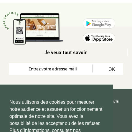
Je veux tout savoir
OK
REJOIGNEZ LA COMMUNAUTÉ
Nous utilisons des cookies pour mesurer
notre audience et assurer un fonctionnement
Copyright 2026 © www.hadeen-place.fr
optimale de notre site. Vous avez la
possibilité de les accepter ou de les refuser.
Based on Kate&You MarketPlace’ solution
Plus d’informations, consultez nos