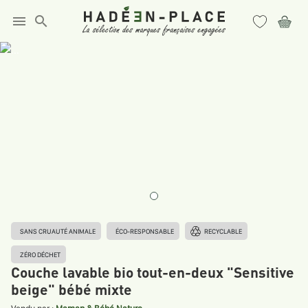
menu
search
SANS CRUAUTÉ ANIMALE
ÉCO-RESPONSABLE
RECYCLABLE
ZÉRO DÉCHET
Couche lavable bio tout-en-deux "Sensitive
beige" bébé mixte