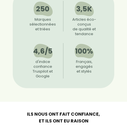
250
3,5K
Marques
Articles éco-
sélectionnées
conçus
et triées
de qualité et
tendance
4,6/5
100%
d'indice
Français,
confiance
engagés
Truspilot et
et stylés
Google
ILS NOUS ONT FAIT CONFIANCE,
ET ILS ONT EU RAISON