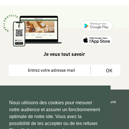
Je veux tout savoir
OK
REJOIGNEZ LA COMMUNAUTÉ
Nous utilisons des cookies pour mesurer
notre audience et assurer un fonctionnement
Copyright 2026 © www.hadeen-place.fr
optimale de notre site. Vous avez la
possibilité de les accepter ou de les refuser.
Based on Kate&You MarketPlace’ solution