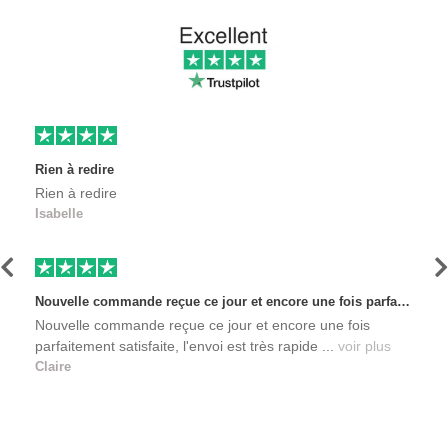
Rien à redire
Rien à redire
Isabelle
Précédent
S
Nouvelle commande reçue ce jour et encore une fois parfaitement satisfaite, l'envoi est très rapide et les produits sont toujours conditionnés de manière personnalisés. L'avantage de commander auprès de créateurs indépendants.
Nouvelle commande reçue ce jour et encore une fois
parfaitement satisfaite, l'envoi est très rapide ...
voir plus
Claire