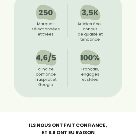
250
3,5K
Marques
Articles éco-
sélectionnées
conçus
et triées
de qualité et
tendance
4,6/5
100%
d'indice
Français,
confiance
engagés
Truspilot et
et stylés
Google
ILS NOUS ONT FAIT CONFIANCE,
ET ILS ONT EU RAISON