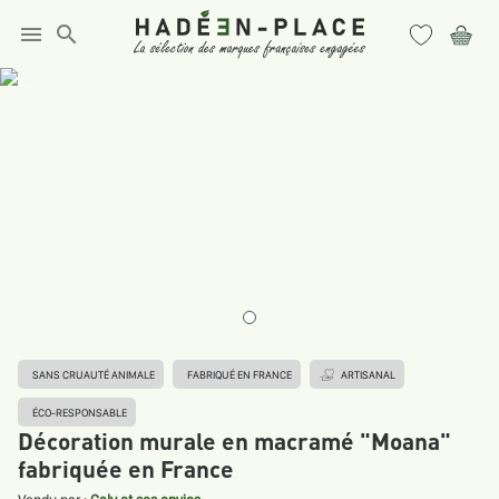
menu
search
SANS CRUAUTÉ ANIMALE
FABRIQUÉ EN FRANCE
ARTISANAL
ÉCO-RESPONSABLE
Décoration murale en macramé "Moana"
fabriquée en France