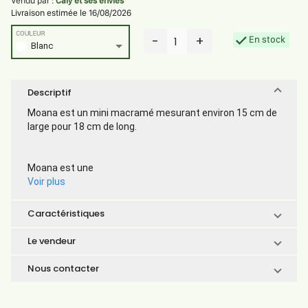
Vendu par :
Caly et ses envies
Livraison estimée le 16/08/2026
COULEUR
-
+
En stock
1
Blanc
Descriptif
Moana est un mini macramé mesurant environ 15 cm de
large pour 18 cm de long.
Moana est une
Voir plus
Caractéristiques
Le vendeur
Nous contacter