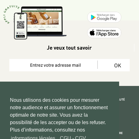
Je veux tout savoir
OK
REJOIGNEZ LA COMMUNAUTÉ
Nous utilisons des cookies pour mesurer
notre audience et assurer un fonctionnement
Copyright 2026 © www.hadeen-place.fr
optimale de notre site. Vous avez la
possibilité de les accepter ou de les refuser.
Based on Kate&You MarketPlace’ solution
Plus d’informations, consultez nos
ESPACE INFORMATIONS
PAIEMENT SÉCURISÉ
NOUS CONNAÎTRE
informations légales
,
CGU - CGV
.