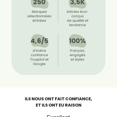
250
3,5K
Marques
Articles éco-
sélectionnées
conçus
et triées
de qualité et
tendance
4,6/5
100%
d'indice
Français,
confiance
engagés
Truspilot et
et stylés
Google
ILS NOUS ONT FAIT CONFIANCE,
ET ILS ONT EU RAISON