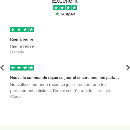
Rien à redire
Rien à redire
Isabelle
Précédent
S
Nouvelle commande reçue ce jour et encore une fois parfaitement satisfaite, l'envoi est très rapide et les produits sont toujours conditionnés de manière personnalisés. L'avantage de commander auprès de créateurs indépendants.
Nouvelle commande reçue ce jour et encore une fois
parfaitement satisfaite, l'envoi est très rapide ...
voir plus
Claire