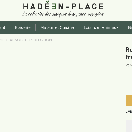
ant
Epicerie
Maison et Cuisine
Loisirs et Animaux
Br
es
ABSOLUTE PERFECTION
Ro
fr
Ven
Liv