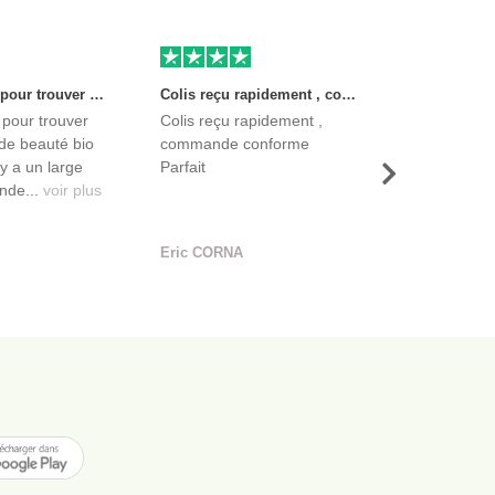
Très bon site pour trouver des produits de beauté bio et certifiés. Il y a un large choix. Les vendeurs sont des entreprises françaises qui propose aussi des produits de qualité et moins chers que ce qu’on peut trouver dans des magasins.
Colis reçu rapidement , commande conforme Parfait
 pour trouver
Colis reçu rapidement ,
de beauté bio
commande conforme
l y a un large
Parfait
Suivant
nde...
voir plus
Eric CORNA