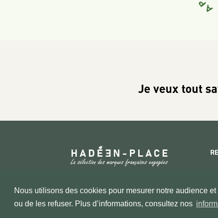
Je veux tout sa
R
Copyright 2026 © www.hadeen-place.fr
Nous utilisons des cookies pour mesurer notre audience et a
Based on Kate&You MarketPlace’ solution
ou de les refuser. Plus d’informations, consultez nos
inform