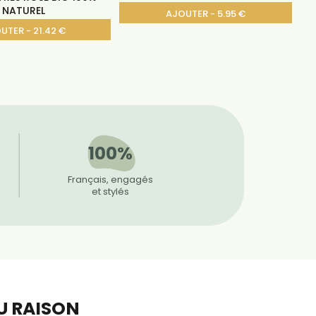
NATUREL
AJOUTER - 5.95 €
UTER - 21.42 €
100%
Français, engagés
et stylés
EU RAISON