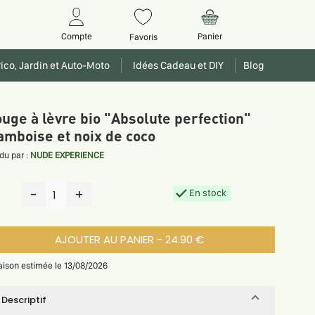
Panier
Compte
Favoris
ico, Jardin et Auto-Moto
Idées Cadeau et DIY
Blog
uge à lèvre bio "Absolute perfection"
amboise et noix de coco
du par :
NUDE EXPERIENCE
-
+
En stock
1
AJOUTER AU PANIER - 24.90 €
raison estimée le 13/08/2026
Descriptif