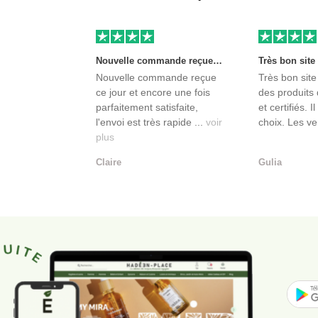
Nouvelle commande reçue ce jour et encore une fois parfaitement satisfaite, l'envoi est très rapide et les produits sont toujours conditionnés de manière personnalisés. L'avantage de commander auprès de créateurs indépendants.
Nouvelle commande reçue
Très bon site
ce jour et encore une fois
des produits 
parfaitement satisfaite,
et certifiés. I
l'envoi est très rapide ...
voir
choix. Les ve
plus
Claire
Gulia