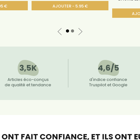
95 €
AJOUTER - 5.95 €
AJO
3,5K
4,6/5
Articles éco-conçus
d'indice confiance
de qualité et tendance
Truspilot et Google
S ONT FAIT CONFIANCE,
ET ILS ONT 