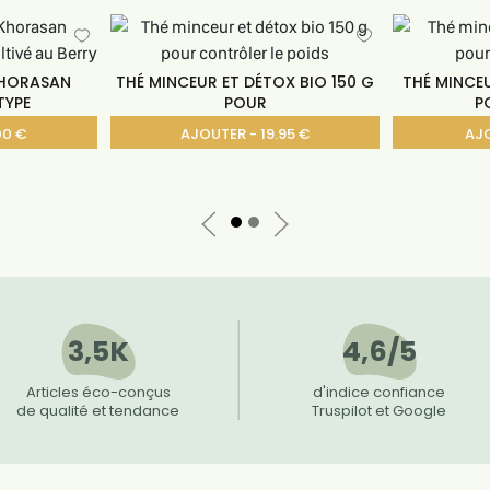
 KHORASAN
THÉ MINCEUR ET DÉTOX BIO 150 G
THÉ MINCE
TYPE
POUR
P
00 €
AJOUTER - 19.95 €
AJO
3,5K
4,6/5
Articles éco-conçus
d'indice confiance
de qualité et tendance
Truspilot et Google