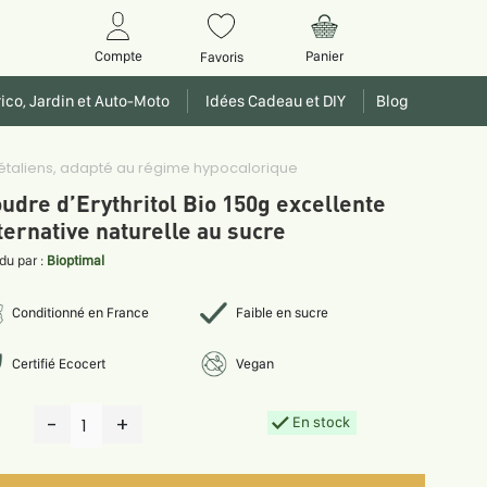
Panier
Compte
Favoris
ico, Jardin et Auto-Moto
Idées Cadeau et DIY
Blog
végétaliens, adapté au régime hypocalorique
udre d’Erythritol Bio 150g excellente
ternative naturelle au sucre
du par :
Bioptimal
Conditionné en France
Faible en sucre
Certifié Ecocert
Vegan
-
+
En stock
1