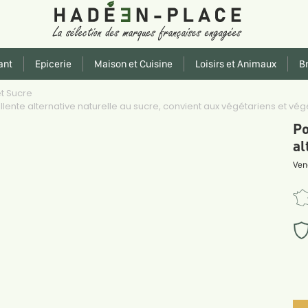
ant
Epicerie
Maison et Cuisine
Loisirs et Animaux
Br
t Sucre
ellente alternative naturelle au sucre, convient aux végétariens et 
Po
al
Ven