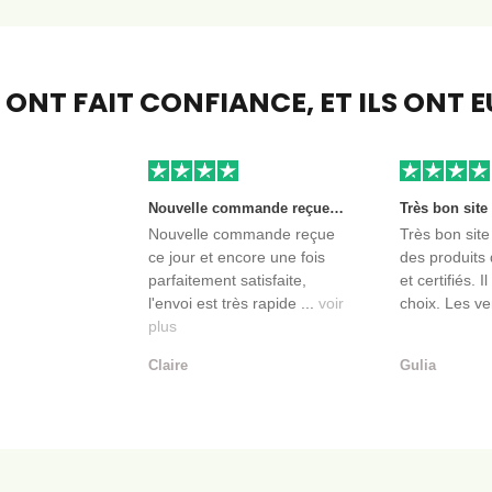
S ONT FAIT CONFIANCE,
ET ILS ONT 
Nouvelle commande reçue ce jour et encore une fois parfaitement satisfaite, l'envoi est très rapide et les produits sont toujours conditionnés de manière personnalisés. L'avantage de commander auprès de créateurs indépendants.
Nouvelle commande reçue
Très bon site
ce jour et encore une fois
des produits 
parfaitement satisfaite,
et certifiés. I
l'envoi est très rapide ...
voir
choix. Les ve
plus
Claire
Gulia