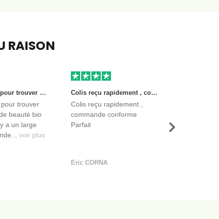
EU RAISON
Très bon site pour trouver des produits de beauté bio et certifiés. Il y a un large choix. Les vendeurs sont des entreprises françaises qui propose aussi des produits de qualité et moins chers que ce qu’on peut trouver dans des magasins.
Colis reçu rapidement , commande conforme Parfait
 pour trouver
Colis reçu rapidement ,
de beauté bio
commande conforme
l y a un large
Parfait
Suivant
nde...
voir plus
Eric CORNA