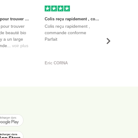
Très bon site pour trouver des produits de beauté bio et certifiés. Il y a un large choix. Les vendeurs sont des entreprises françaises qui propose aussi des produits de qualité et moins chers que ce qu’on peut trouver dans des magasins.
Colis reçu rapidement , commande conforme Parfait
 pour trouver
Colis reçu rapidement ,
de beauté bio
commande conforme
l y a un large
Parfait
Suivant
nde...
voir plus
Eric CORNA