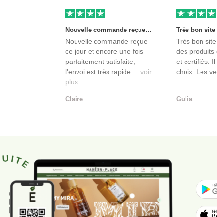
Nouvelle commande reçue ce jour et encore une fois parfaitement satisfaite, l'envoi est très rapide et les produits sont toujours conditionnés de manière personnalisés. L'avantage de commander auprès de créateurs indépendants.
Nouvelle commande reçue
Très bon site
ce jour et encore une fois
des produits 
parfaitement satisfaite,
et certifiés. I
l'envoi est très rapide ...
voir
choix. Les ve
plus
Claire
Gulia