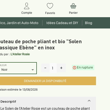
Panier
Compte
Favoris
ico, Jardin et Auto-Moto
Idées Cadeau et DIY
Blog
uteau de poche pliant et bio "Solen
assique Ebène" en inox
du par :
L'Atelier Rosie
ULEUR
-
+
En rupture
1
Noir
DEMANDER LA DISPONIBILITÉ
raison estimée le 13/08/2026
Descriptif
Le Solen de l'Atelier Rosie est un couteau de poche pliant