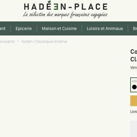
ant
Epicerie
Maison et Cuisine
Loisirs et Animaux
Br
ouverts
Solen Classique Ebène
Co
Cl
Ven
CO
Liv