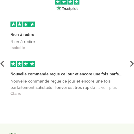
Rien à redire
Rien à redire
Isabelle
Précédent
S
Nouvelle commande reçue ce jour et encore une fois parfaitement satisfaite, l'envoi est très rapide et les produits sont toujours conditionnés de manière personnalisés. L'avantage de commander auprès de créateurs indépendants.
Nouvelle commande reçue ce jour et encore une fois
parfaitement satisfaite, l'envoi est très rapide ...
voir plus
Claire