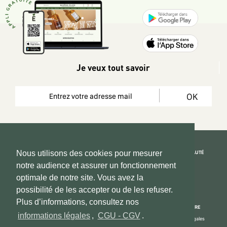
Je veux tout savoir
OK
REJOIGNEZ LA COMMUNAUTÉ
Nous utilisons des cookies pour mesurer
notre audience et assurer un fonctionnement
Copyright 2026 © www.hadeen-place.fr
optimale de notre site. Vous avez la
possibilité de les accepter ou de les refuser.
Based on Kate&You MarketPlace’ solution
Plus d’informations, consultez nos
ESPACE INFORMATIONS
PAIEMENT SÉCURISÉ
NOUS CONNAÎTRE
informations légales
,
CGU - CGV
.
Mon compte
Informations Légales