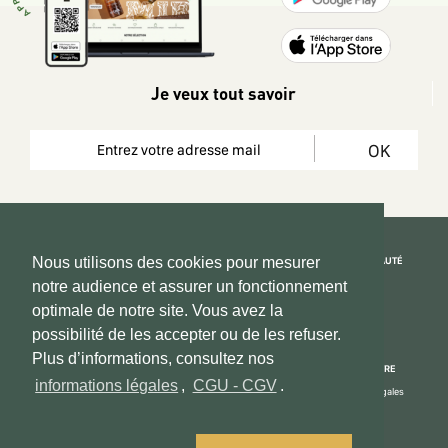
Je veux tout savoir
OK
REJOIGNEZ LA COMMUNAUTÉ
Nous utilisons des cookies pour mesurer
notre audience et assurer un fonctionnement
Copyright 2026 © www.hadeen-place.fr
optimale de notre site. Vous avez la
possibilité de les accepter ou de les refuser.
Based on Kate&You MarketPlace’ solution
Plus d’informations, consultez nos
ESPACE INFORMATIONS
PAIEMENT SÉCURISÉ
NOUS CONNAÎTRE
informations légales
,
CGU - CGV
.
Mon compte
Informations Légales
Espace Vendeurs
CGU - CGV
Contactez - nous
Centre d'aide