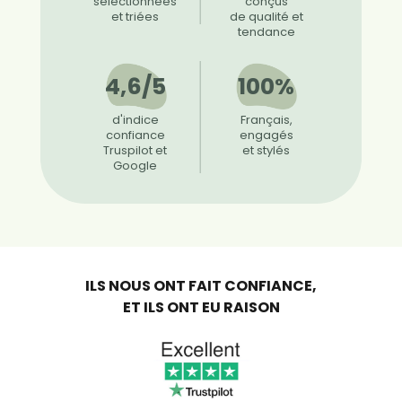
sélectionnées
conçus
et triées
de qualité et
tendance
4,6/5
100%
d'indice
Français,
confiance
engagés
Truspilot et
et stylés
Google
ILS NOUS ONT FAIT CONFIANCE,
ET ILS ONT EU RAISON