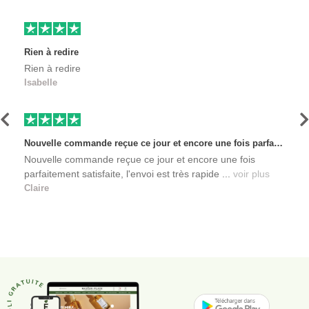
Rien à redire
Rien à redire
Isabelle
Précédent
S
Nouvelle commande reçue ce jour et encore une fois parfaitement satisfaite, l'envoi est très rapide et les produits sont toujours conditionnés de manière personnalisés. L'avantage de commander auprès de créateurs indépendants.
Nouvelle commande reçue ce jour et encore une fois
parfaitement satisfaite, l'envoi est très rapide ...
voir plus
Claire