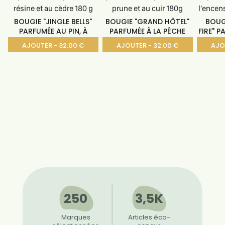
BOUGIE "JINGLE BELLS"
BOUGIE "GRAND HÔTEL"
BOUG
PARFUMÉE AU PIN, À
PARFUMÉE À LA PÊCHE
FIRE" 
AJOUTER - 32.00 €
AJOUTER - 32.00 €
AJO
250
3,5K
Marques
Articles éco-