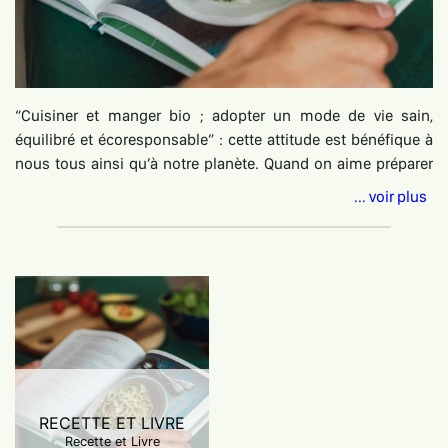
“Cuisiner et manger bio ; adopter un mode de vie sain,
équilibré et écoresponsable” : cette attitude est bénéfique à
nous tous ainsi qu’à notre planète. Quand on aime préparer
de délicieux plats et s’entoure des personnes qui souhaitent
... voir plus
apprendre à cuisiner, à se perfectionner ou trouver de
nouvelles idées de cuisines saines, alors celles-ci aimeraient
bien recevoir des livres de recettes de cuisine bio en cadeau.
Alors, pour les dénicher facilement, il n’y a pas de meilleur
endroit qu’ici, sur cette page d’Hadéen-place ! Vous y
trouverez : un livre éco-conçu en France sur le charbon actif,
ses bienfaits et les multiples idées de recettes pour en tirer
parti, un livre de recettes saines et bio pour maigrir, un livre de
recettes gourmandes aux fruits et légumes bio de terroirs, un
RECETTE ET LIVRE
livre de recettes de cuisines bios faciles à base de volailles,
Recette et Livre