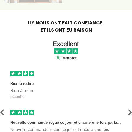
ILS NOUS ONT FAIT CONFIANCE,
ET ILS ONT EU RAISON
Rien à redire
Rien à redire
Isabelle
Précédent
S
Nouvelle commande reçue ce jour et encore une fois parfaitement satisfaite, l'envoi est très rapide et les produits sont toujours conditionnés de manière personnalisés. L'avantage de commander auprès de créateurs indépendants.
Nouvelle commande reçue ce jour et encore une fois