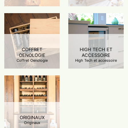
des échantillons de différentes variétés. Découvrez nos kits à
bière artisanal bio, ou notre box découverte autour du miel :
moutarde au miel bio du Périgord, savon artisanal miel et
huile d’olive, caramel au beurre salé et miel artisanal…..vous
trouverez sur Hadéen des coffrets éco responsables à offrir ,
des accessoires de dégustation et des livrets explicatifs pour
approfondir vos connaissances en art culinaire. Quoi de
mieux pour un cadeau éco-responsable que de faire
COFFRET
HIGH TECH ET
OENOLOGIE
ACCESSOIRE
frissonner aussi les papilles !
Coffret Oenologie
High Tech et accessoire
ORIGINAUX
Originaux