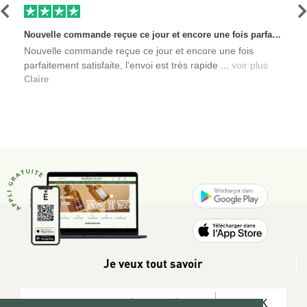
Précédent
S
Nouvelle commande reçue ce jour et encore une fois parfaitement satisfaite, l'envoi est très rapide et les produits sont toujours conditionnés de manière personnalisés. L'avantage de commander auprès de créateurs indépendants.
Nouvelle commande reçue ce jour et encore une fois
parfaitement satisfaite, l'envoi est très rapide ...
voir plus
Claire
Je veux tout savoir
OK