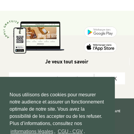
Je veux tout savoir
OK
Nous utilisons des cookies pour mesurer
notre audience et assurer un fonctionnement
optimale de notre site. Vous avez la
REJOIGNEZ LA COMMUNAUTÉ
possibilité de les accepter ou de les refuser.
Copyright 2026 © www.hadeen-place.fr
Plus d’informations, consultez nos
informations légales
,
CGU - CGV
.
Based on Kate&You MarketPlace’ solution