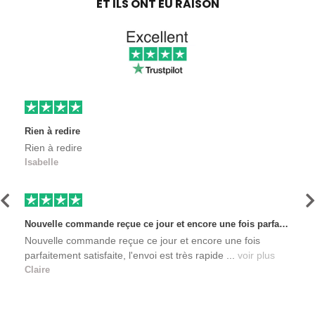
ET ILS ONT EU RAISON
Rien à redire
Rien à redire
Isabelle
Précédent
S
Nouvelle commande reçue ce jour et encore une fois parfaitement satisfaite, l'envoi est très rapide et les produits sont toujours conditionnés de manière personnalisés. L'avantage de commander auprès de créateurs indépendants.
Nouvelle commande reçue ce jour et encore une fois
parfaitement satisfaite, l'envoi est très rapide ...
voir plus
Claire