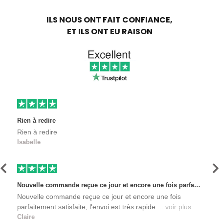
ILS NOUS ONT FAIT CONFIANCE,
ET ILS ONT EU RAISON
Rien à redire
Rien à redire
Isabelle
Précédent
S
Nouvelle commande reçue ce jour et encore une fois parfaitement satisfaite, l'envoi est très rapide et les produits sont toujours conditionnés de manière personnalisés. L'avantage de commander auprès de créateurs indépendants.
Nouvelle commande reçue ce jour et encore une fois
parfaitement satisfaite, l'envoi est très rapide ...
voir plus
Claire