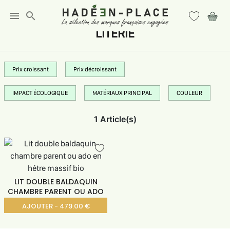
menu
search
LITERIE
Prix croissant
Prix décroissant
IMPACT ÉCOLOGIQUE
MATÉRIAUX PRINCIPAL
COULEUR
1 Article(s)
LIT DOUBLE BALDAQUIN
CHAMBRE PARENT OU ADO
AJOUTER - 479.00 €