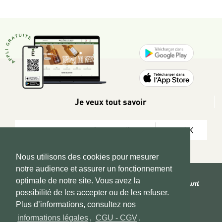
Je veux tout savoir
OK
Nous utilisons des cookies pour mesurer
notre audience et assurer un fonctionnement
optimale de notre site. Vous avez la
REJOIGNEZ LA COMMUNAUTÉ
possibilité de les accepter ou de les refuser.
Copyright 2026 © www.hadeen-place.fr
Plus d’informations, consultez nos
informations légales
,
CGU - CGV
.
Based on Kate&You MarketPlace’ solution