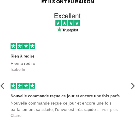
ET ILS ONT EU RAISON
Rien à redire
Rien à redire
Isabelle
Précédent
S
Nouvelle commande reçue ce jour et encore une fois parfaitement satisfaite, l'envoi est très rapide et les produits sont toujours conditionnés de manière personnalisés. L'avantage de commander auprès de créateurs indépendants.
Nouvelle commande reçue ce jour et encore une fois
parfaitement satisfaite, l'envoi est très rapide ...
voir plus
Claire