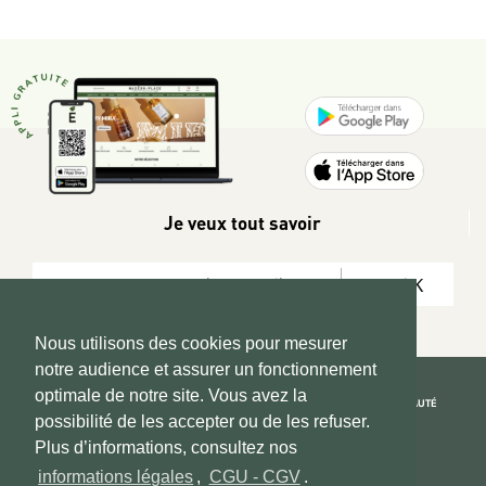
Je veux tout savoir
OK
Nous utilisons des cookies pour mesurer
notre audience et assurer un fonctionnement
optimale de notre site. Vous avez la
REJOIGNEZ LA COMMUNAUTÉ
possibilité de les accepter ou de les refuser.
Copyright 2026 © www.hadeen-place.fr
Plus d’informations, consultez nos
informations légales
,
CGU - CGV
.
Based on Kate&You MarketPlace’ solution