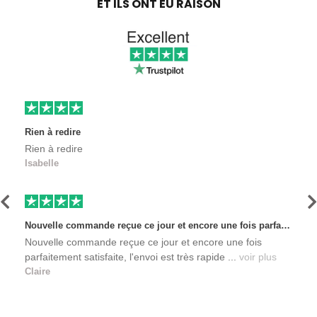
ET ILS ONT EU RAISON
Rien à redire
Rien à redire
Isabelle
Précédent
S
Nouvelle commande reçue ce jour et encore une fois parfaitement satisfaite, l'envoi est très rapide et les produits sont toujours conditionnés de manière personnalisés. L'avantage de commander auprès de créateurs indépendants.
Nouvelle commande reçue ce jour et encore une fois
parfaitement satisfaite, l'envoi est très rapide ...
voir plus
Claire