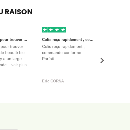
EU RAISON
Très bon site pour trouver des produits de beauté bio et certifiés. Il y a un large choix. Les vendeurs sont des entreprises françaises qui propose aussi des produits de qualité et moins chers que ce qu’on peut trouver dans des magasins.
Colis reçu rapidement , commande conforme Parfait
 pour trouver
Colis reçu rapidement ,
de beauté bio
commande conforme
l y a un large
Parfait
Suivant
nde...
voir plus
Eric CORNA