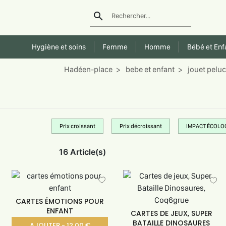
search
Rechercher...
Hygiène et soins
Femme
Homme
Bébé et Enf
Hadéen-place
bebe et enfant
jouet peluc
Prix croissant
Prix décroissant
IMPACT ÉCOLO
16 Article(s)
CARTES ÉMOTIONS POUR
ENFANT
CARTES DE JEUX, SUPER
BATAILLE DINOSAURES
AJOUTER - 12.00 €