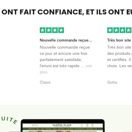
S ONT FAIT CONFIANCE,
ET ILS ONT 
Nouvelle commande reçue ce jour et encore une fois parfaitement satisfaite, l'envoi est très rapide et les produits sont toujours conditionnés de manière personnalisés. L'avantage de commander auprès de créateurs indépendants.
Nouvelle commande reçue
Très bon site
ce jour et encore une fois
des produits 
parfaitement satisfaite,
et certifiés. I
l'envoi est très rapide ...
voir
choix. Les ve
plus
Claire
Gulia