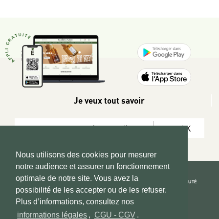
Je veux tout savoir
OK
Nous utilisons des cookies pour mesurer
notre audience et assurer un fonctionnement
optimale de notre site. Vous avez la
REJOIGNEZ LA COMMUNAUTÉ
possibilité de les accepter ou de les refuser.
Copyright 2026 © www.hadeen-place.fr
Plus d’informations, consultez nos
informations légales
,
CGU - CGV
.
Based on Kate&You MarketPlace’ solution