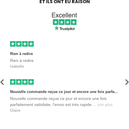
ET ILS ONT EU RAISON
Rien à redire
Rien à redire
Isabelle
Précédent
S
Nouvelle commande reçue ce jour et encore une fois parfaitement satisfaite, l'envoi est très rapide et les produits sont toujours conditionnés de manière personnalisés. L'avantage de commander auprès de créateurs indépendants.
Nouvelle commande reçue ce jour et encore une fois
parfaitement satisfaite, l'envoi est très rapide ...
voir plus
Claire