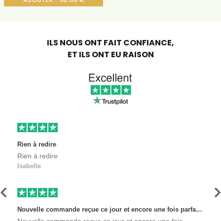
ILS NOUS ONT FAIT CONFIANCE,
ET ILS ONT EU RAISON
Rien à redire
Rien à redire
Isabelle
Précédent
S
Nouvelle commande reçue ce jour et encore une fois parfaitement satisfaite, l'envoi est très rapide et les produits sont toujours conditionnés de manière personnalisés. L'avantage de commander auprès de créateurs indépendants.
Nouvelle commande reçue ce jour et encore une fois