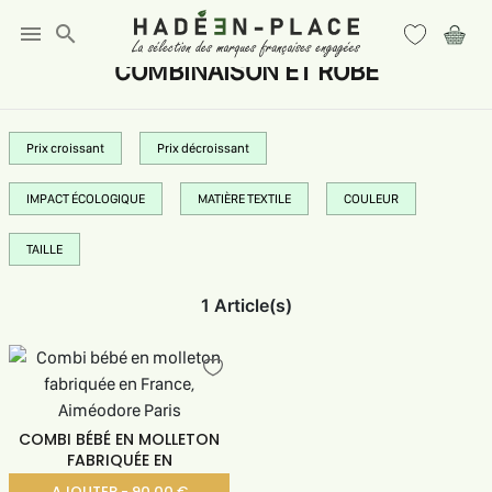
menu
search
COMBINAISON ET ROBE
Prix croissant
Prix décroissant
IMPACT ÉCOLOGIQUE
MATIÈRE TEXTILE
COULEUR
TAILLE
1 Article(s)
COMBI BÉBÉ EN MOLLETON
FABRIQUÉE EN
AJOUTER - 90.00 €