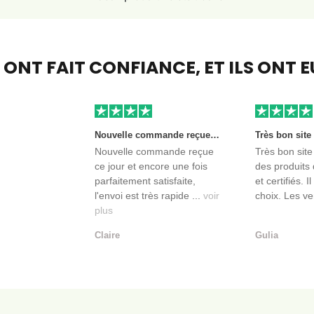
S ONT FAIT CONFIANCE,
ET ILS ONT 
Nouvelle commande reçue ce jour et encore une fois parfaitement satisfaite, l'envoi est très rapide et les produits sont toujours conditionnés de manière personnalisés. L'avantage de commander auprès de créateurs indépendants.
Nouvelle commande reçue
Très bon site
ce jour et encore une fois
des produits 
parfaitement satisfaite,
et certifiés. I
l'envoi est très rapide ...
voir
choix. Les ve
plus
Claire
Gulia