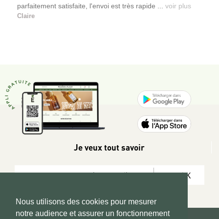
parfaitement satisfaite, l'envoi est très rapide ...
voir plus
certifié Gots et Oeko-tex, gigoteuse bébé en coton bio,
Claire
édredon bébé en coton bio certifié Oeko-tex, maxi-lange en
coton bio artisanal confectionné en France… Et enfin une
vaste collection de doudous faits-mains et éco-conçus en
France : doudou artisanal en coton bio certifié Oeko-tex,
doudou crochet en coton bio certifié Oeko-tex, doudou en
mousseline bio certifié Gots et Oeko-tex, doudou en bambou
bio, doudou en pivoine, doudou en coton bio velours certifié
Oeko-tex…
Je veux tout savoir
OK
Nous utilisons des cookies pour mesurer
notre audience et assurer un fonctionnement