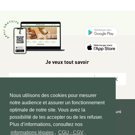
Je veux tout savoir
OK
Nous utilisons des cookies pour mesurer
notre audience et assurer un fonctionnement
optimale de notre site. Vous avez la
REJOIGNEZ LA COMMUNAUTÉ
possibilité de les accepter ou de les refuser.
Copyright 2026 © www.hadeen-place.fr
Plus d’informations, consultez nos
informations légales
,
CGU - CGV
.
Based on Kate&You MarketPlace’ solution