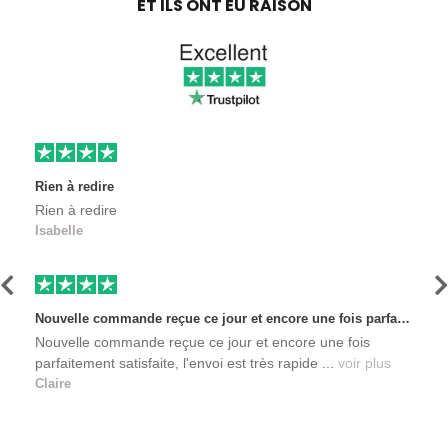
ET ILS ONT EU RAISON
Rien à redire
Rien à redire
Isabelle
Précédent
S
Nouvelle commande reçue ce jour et encore une fois parfaitement satisfaite, l'envoi est très rapide et les produits sont toujours conditionnés de manière personnalisés. L'avantage de commander auprès de créateurs indépendants.
Nouvelle commande reçue ce jour et encore une fois
parfaitement satisfaite, l'envoi est très rapide ...
voir plus
Claire