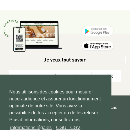
Je veux tout savoir
OK
Nous utilisons des cookies pour mesurer
notre audience et assurer un fonctionnement
optimale de notre site. Vous avez la
REJOIGNEZ LA COMMUNAUTÉ
possibilité de les accepter ou de les refuser.
Copyright 2026 © www.hadeen-place.fr
Plus d’informations, consultez nos
informations légales
,
CGU - CGV
.
Based on Kate&You MarketPlace’ solution