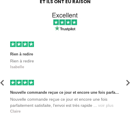
ET ILS ONT EU RAISON
Rien à redire
Rien à redire
Isabelle
Précédent
S
Nouvelle commande reçue ce jour et encore une fois parfaitement satisfaite, l'envoi est très rapide et les produits sont toujours conditionnés de manière personnalisés. L'avantage de commander auprès de créateurs indépendants.
Nouvelle commande reçue ce jour et encore une fois
parfaitement satisfaite, l'envoi est très rapide ...
voir plus
Claire