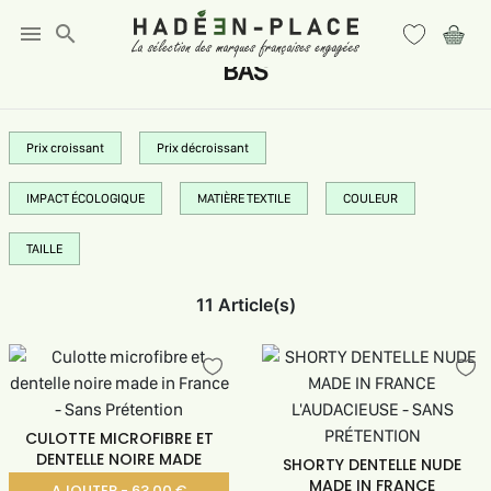
menu
search
BAS
Prix croissant
Prix décroissant
IMPACT ÉCOLOGIQUE
MATIÈRE TEXTILE
COULEUR
TAILLE
11 Article(s)
CULOTTE MICROFIBRE ET
DENTELLE NOIRE MADE
SHORTY DENTELLE NUDE
MADE IN FRANCE
AJOUTER - 63.00 €