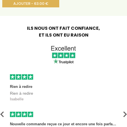
AJOUTER - 63.00 €
ILS NOUS ONT FAIT CONFIANCE,
ET ILS ONT EU RAISON
Rien à redire
Rien à redire
Isabelle
Précédent
S
Nouvelle commande reçue ce jour et encore une fois parfaitement satisfaite, l'envoi est très rapide et les produits sont toujours conditionnés de manière personnalisés. L'avantage de commander auprès de créateurs indépendants.