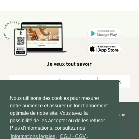
Je veux tout savoir
OK
Nous utilisons des cookies pour mesurer
notre audience et assurer un fonctionnement
optimale de notre site. Vous avez la
REJOIGNEZ LA COMMUNAUTÉ
possibilité de les accepter ou de les refuser.
Copyright 2026 © www.hadeen-place.fr
Plus d’informations, consultez nos
informations légales
,
CGU - CGV
.
Based on Kate&You MarketPlace’ solution