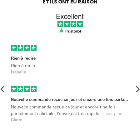
ET ILS ONT EU RAISON
Rien à redire
Rien à redire
Isabelle
Précédent
S
Nouvelle commande reçue ce jour et encore une fois parfaitement satisfaite, l'envoi est très rapide et les produits sont toujours conditionnés de manière personnalisés. L'avantage de commander auprès de créateurs indépendants.
Nouvelle commande reçue ce jour et encore une fois
parfaitement satisfaite, l'envoi est très rapide ...
voir plus
Claire