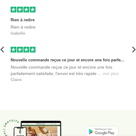
Rien à redire
Rien à redire
Isabelle
Précédent
S
Nouvelle commande reçue ce jour et encore une fois parfaitement satisfaite, l'envoi est très rapide et les produits sont toujours conditionnés de manière personnalisés. L'avantage de commander auprès de créateurs indépendants.
Nouvelle commande reçue ce jour et encore une fois
parfaitement satisfaite, l'envoi est très rapide ...
voir plus
Claire