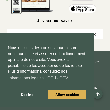
Je veux tout savoir
OK
Nous utilisons des cookies pour mesurer
notre audience et assurer un fonctionnement
optimale de notre site. Vous avez la
REJOIGNEZ LA COMMUNAUTÉ
possibilité de les accepter ou de les refuser.
Copyright 2026 © www.hadeen-place.fr
Plus d’informations, consultez nos
informations légales
,
CGU - CGV
.
Based on Kate&You MarketPlace’ solution
ESPACE INFORMATIONS
PAIEMENT SÉCURISÉ
NOUS CONNAÎTRE
arrow_upward
Mon compte
Informations Légales
Decline
Allow cookies
Espace Vendeurs
CGU - CGV
Contactez - nous
Centre d'aide