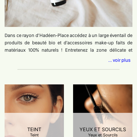
Dans ce rayon d’Hadéen-Place accédez à un large éventail de
produits de beauté bio et d’accessoires make-up faits de
matériaux 100% naturels ! Entretenez la zone délicate et
sensible de votre contour des yeux avec des cosmétiques
... voir plus
bios bons pour la santé et la planète : anticernes 100% naturel
made in France, roll-on zones ciblées 100% ingrédients
naturels, mascara bio 100% naturel et Français, crayon
sourcils certifié Cosmos Organic, palette yeux et sourcils
labellisée Nature et certifiée Bio cohérence, soin stimulation
pousse de cils et sourcils certifié Cosmos Organic… Nos
produits naturels pour entretenir la beauté des lèvres sont de
véritables alliés pour les protéger au quotidien : baume à
lèvres naturel sans parfum made in France, stick à lèvres
TEINT
YEUX ET SOURCILS
teinté bio fabriqué en France, rouge à lèvres bio fabriqué en
Teint
Yeux et Sourcils