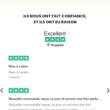
ILS NOUS ONT FAIT CONFIANCE,
ET ILS ONT EU RAISON
Rien à redire
Rien à redire
Isabelle
Précédent
S
Nouvelle commande reçue ce jour et encore une fois parfaitement satisfaite, l'envoi est très rapide et les produits sont toujours conditionnés de manière personnalisés. L'avantage de commander auprès de créateurs indépendants.
Nouvelle commande reçue ce jour et encore une fois
parfaitement satisfaite, l'envoi est très rapide ...
voir plus