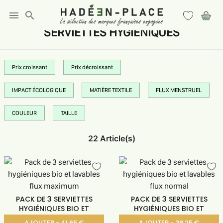
menu
search
SERVIETTES HYGIENIQUES
Prix croissant
Prix décroissant
IMPACT ÉCOLOGIQUE
MATIÈRE TEXTILE
FLUX MENSTRUEL
COULEUR
TAILLE
22 Article(s)
PACK DE 3 SERVIETTES
PACK DE 3 SERVIETTES
HYGIÉNIQUES BIO ET
HYGIÉNIQUES BIO ET
AJOUTER - 41.65 €
AJOUTER - 38.25 €