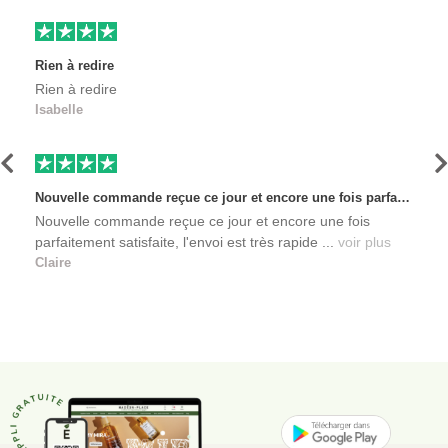
Rien à redire
Rien à redire
Isabelle
Précédent
S
Nouvelle commande reçue ce jour et encore une fois parfaitement satisfaite, l'envoi est très rapide et les produits sont toujours conditionnés de manière personnalisés. L'avantage de commander auprès de créateurs indépendants.
Nouvelle commande reçue ce jour et encore une fois
parfaitement satisfaite, l'envoi est très rapide ...
voir plus
Claire