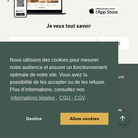
Je veux tout savoir
OK
Nous utilisons des cookies pour mesurer
notre audience et assurer un fonctionnement
optimale de notre site. Vous avez la
REJOIGNEZ LA COMMUNAUTÉ
possibilité de les accepter ou de les refuser.
Copyright 2026 © www.hadeen-place.fr
Plus d’informations, consultez nos
informations légales
,
CGU - CGV
.
Based on Kate&You MarketPlace’ solution
ESPACE INFORMATIONS
PAIEMENT SÉCURISÉ
NOUS CONNAÎTRE
arrow_upward
Mon compte
Informations Légales
Decline
Allow cookies
Espace Vendeurs
CGU - CGV
Contactez - nous
Centre d'aide