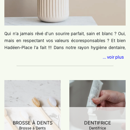
Qui n’a jamais rêvé d’un sourire parfait, sain et blanc ? Oui,
mais en respectant vos valeurs écoresponsables ? Et bien
Hadéen-Place l’a fait !!! Dans notre rayon hygiène dentaire,
toute une sélection de dentifrice solide ou d’accessoires
... voir plus
bucco-dentaire écologiques vous attend. Optez pour des
brosses à dents écologiques et de fabrication française pour
prendre soin de votre santé bucco-dentaire et préserver la
planète : brosse à dents en bois de hêtre bio certifié FSC,
brosse à dents en bambou bio faite en France, brosses à
dents têtes interchangeables bios en bambou origine France,
étui de voyage en bambou bio certifié durable pour brosses à
dents écologiques, pochette à brosse à dent en coton bio
certifié Oeko-tex, étui à brosse à dent lavable en coton bio fait
BROSSE À DENTS
DENTIFRICE
main en France… Privilégiez l’utilisation de dentifrices
Brosse à Dents
Dentifrice